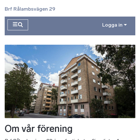
Hoppa till huvudinnehåll
Brf Rålambsvägen 29
Logga in
Om vår förening